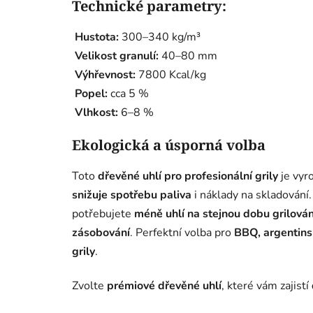
Technické parametry:
Hustota:
300–340 kg/m³
Velikost granulí:
40–80 mm
Výhřevnost:
7800 Kcal/kg
Popel:
cca 5 %
Vlhkost:
6–8 %
Ekologická a úsporná volba
Toto
dřevěné uhlí pro profesionální grily
je vy
snižuje spotřebu paliva
i náklady na skladování
potřebujete
méně uhlí na stejnou dobu grilován
zásobování
. Perfektní volba pro
BBQ, argentinsk
grily
.
Zvolte
prémiové dřevěné uhlí
, které vám zajistí