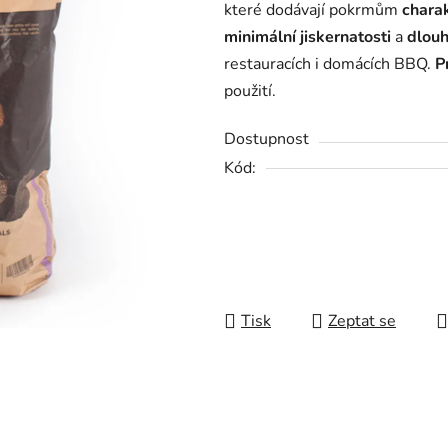
které dodávají pokrmům
chara
minimální jiskernatosti
a
dlouh
restauracích i domácích BBQ.
P
použití.
Dostupnost
Kód:
Tisk
Zeptat se