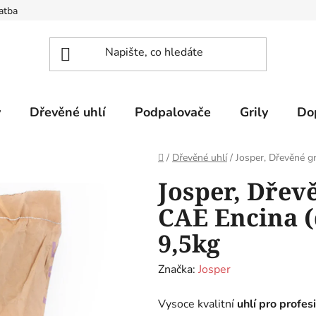
atba
y
Dřevěné uhlí
Podpalovače
Grily
Do
Domů
/
Dřevěné uhlí
/
Josper, Dřevěné gr
Josper, Dřevě
CAE Encina (
9,5kg
Značka:
Josper
Vysoce kvalitní
uhlí pro profesi