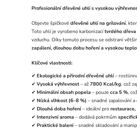
Profesionální dřevěné uhlí s vysokou výhřevnos
Objevte špičkové
dřevěné uhlí na grilování
, kte
Toto uhlí je vyrobeno karbonizací
tvrdého dřeva
vzduchu. Díky tomuto procesu se odstraní větši
zapálení, dlouhou dobu hoření a vysokou teplot
Klíčové vlastnosti:
✔
Ekologické a přírodní dřevěné uhlí
– rostlinn
✔
Vysoká výhřevnost
– až
7800 Kcal/kg
, což z
✔
Minimální obsah popela
– pouze
cca 5 %
, c
✔
Nízká vlhkost (6–8 %)
– snadné zapalování a 
✔
Dlouhá doba hoření
– ideální pro
restaurace, 
✔
Intenzivní aroma
– dodává pokrmům
specific
✔
Praktické balení
– snadné skladování a manip