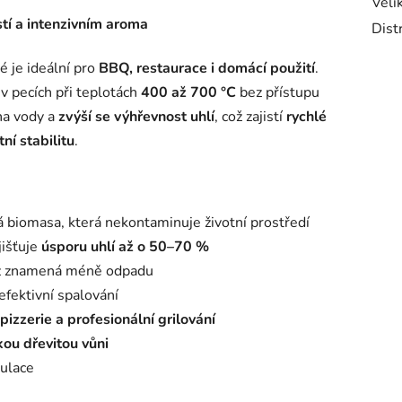
Veli
tí a intenzivním aroma
Dist
ré je ideální pro
BBQ, restaurace i domácí použití
.
v pecích při teplotách
400 až 700 °C
bez přístupu
na vody a
zvýší se výhřevnost uhlí
, což zajistí
rychlé
ní stabilitu
.
á biomasa, která nekontaminuje životní prostředí
ajišťuje
úsporu uhlí až o 50–70 %
ož znamená méně odpadu
efektivní spalování
pizzerie a profesionální grilování
kou dřevitou vůni
ulace