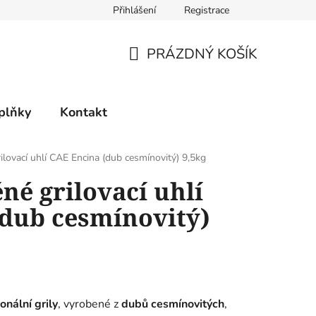
Přihlášení
Registrace
PRÁZDNÝ KOŠÍK
NÁKUPNÍ
KOŠÍK
plňky
Kontakt
ilovací uhlí CAE Encina (dub cesmínovitý) 9,5kg
né grilovací uhlí
dub cesmínovitý)
onální grily
, vyrobené z
dubů cesmínovitých
,