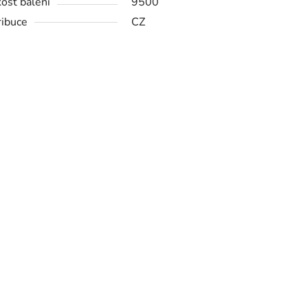
kost balení
9500
ribuce
CZ