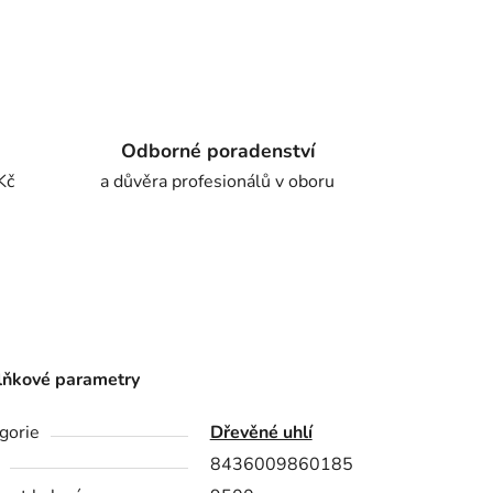
Odborné poradenství
Kč
a důvěra profesionálů v oboru
ňkové parametry
gorie
Dřevěné uhlí
8436009860185