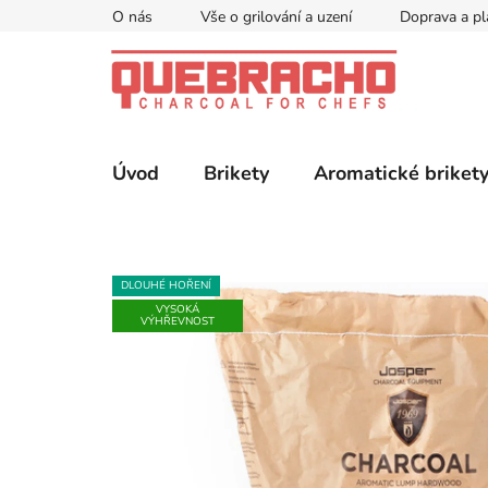
Přejít
O nás
Vše o grilování a uzení
Doprava a pl
na
obsah
Úvod
Brikety
Aromatické briket
DLOUHÉ HOŘENÍ
VYSOKÁ
VÝHŘEVNOST