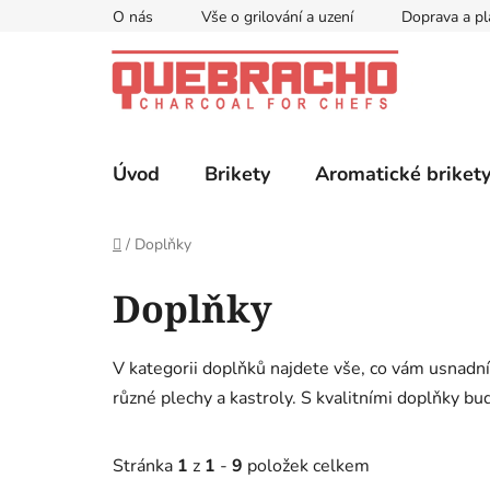
Přejít
O nás
Vše o grilování a uzení
Doprava a pl
na
obsah
Úvod
Brikety
Aromatické briket
Domů
/
Doplňky
Doplňky
V kategorii doplňků najdete vše, co vám usnadní 
různé plechy a kastroly. S kvalitními doplňky bu
Stránka
1
z
1
-
9
položek celkem