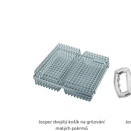
V
ý
p
i
s
p
r
o
d
u
k
t
Josper dvojitý košík na grilování
Jo
ů
malých pokrmů