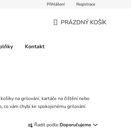
Přihlášení
Registrace
PRÁZDNÝ KOŠÍK
NÁKUPNÍ
KOŠÍK
plňky
Kontakt
košíky na grilování, kartáče na čištění nebo
to, co vám chybí ke spokojenému grilování.
Ř
Řadit podle:
Doporučujeme
a