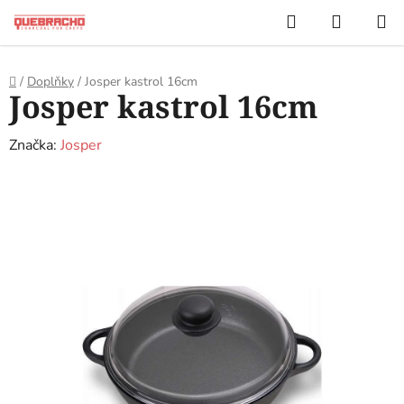
Přejít
Hledat
NÁKUP
na
KOŠÍK
obsah
Domů
/
Doplňky
/
Josper kastrol 16cm
Josper kastrol 16cm
Značka:
Josper