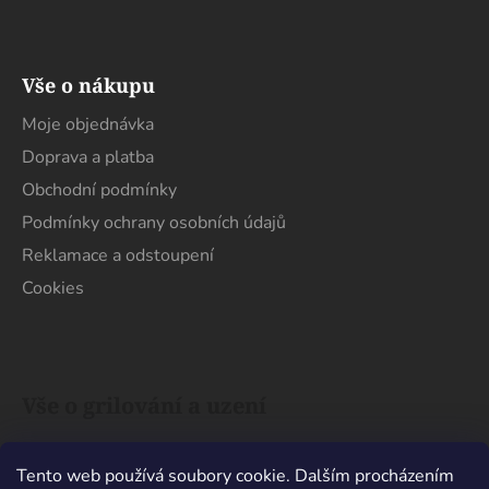
Vše o nákupu
Moje objednávka
Doprava a platba
Obchodní podmínky
Podmínky ochrany osobních údajů
Reklamace a odstoupení
Cookies
Vše o grilování a uzení
Uhlí x Brikety. Co je na grilování lepší?
Tento web používá soubory cookie. Dalším procházením
Barbecue x Grill. Jaký je mezi nimi rozdíl?