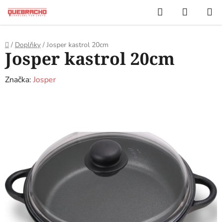
Přejít
Hledat
NÁKUP
na
KOŠÍK
obsah
Domů
/
Doplňky
/
Josper kastrol 20cm
Josper kastrol 20cm
Značka:
Josper