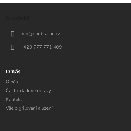
Z
á
Kontakt
p
a
info
@
quebracho.cz
t
í
+420 777 771 409
O nás
O nás
Často kladené dotazy
Kontakt
Vše o grilování a uzení