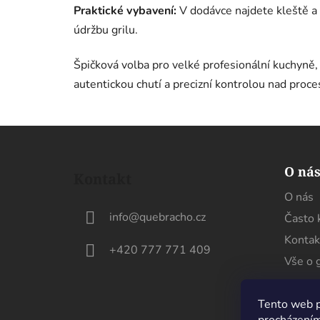
Praktické vybavení:
V dodávce najdete kleště a
údržbu grilu.
Špičková volba pro velké profesionální kuchyně, 
autentickou chutí a precizní kontrolou nad proce
Z
á
O ná
Kontakt
p
O nás
a
info
@
quebracho.cz
Často 
t
í
Kontak
+420 777 771 409
Vše o g
Tento web p