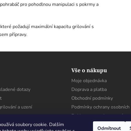
 pohrabáč pro pohodlnou manipulaci s pokrmy a
které požadují maximální kapacitu grilování s
sem přípravy.
s
Vše o nákupu
Moje objednávka
kladené dotazy
Doprava a platba
t
Obchodní podmínky
rilování a uzení
Podmínky ochrany osobních 
Reklamace a odstoupení
oužívá soubory cookie. Dalším
Cookies
Odmítnout