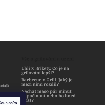
Vše o grilování a uzení
Uhlí x Brikety. Co je na
grilování lepší?
Barbecue x Grill. Jaký je
mezi nimi rozdíl?
údajů
Nechat maso pár minut
odpočinout nebo ho hned
sníst?
Souhlasím