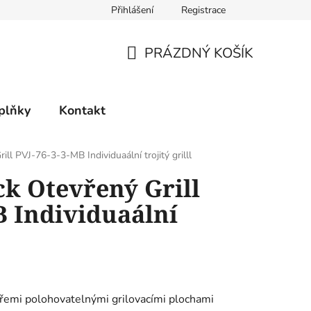
Přihlášení
Registrace
PRÁZDNÝ KOŠÍK
NÁKUPNÍ
KOŠÍK
plňky
Kontakt
ill PVJ-76-3-3-MB Individuaální trojitý grilll
ck Otevřený Grill
B Individuaální
 třemi polohovatelnými grilovacími plochami