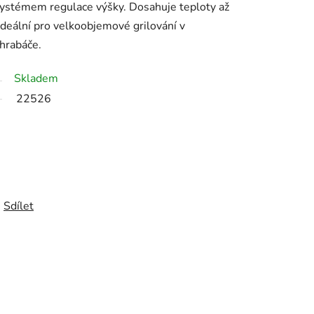
stémem regulace výšky. Dosahuje teploty až
Ideální pro velkoobjemové grilování v
ohrabáče.
Skladem
22526
Sdílet