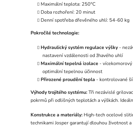
Maximální teplota: 250°C
Doba rozhoření: 20 minut
Denní spotřeba dřevěného uhlí: 54-60 kg
Pokročilé technologie:
Hydraulický systém regulace výšky
- nezá
nastavení vzdálenosti od žhavého uhlí
Maximální tepelná izolace
- vícekomorový v
optimální tepelnou účinnost
Přirozené proudění tepla
- kontrolované šíř
Výhody trojitého systému:
Tři nezávislé grilova
pokrmů při odlišných teplotách a výškách. Ideál
Konstrukce a materiály:
High-tech ocelové sliti
technikami Josper garantují dlouhou životnost a 