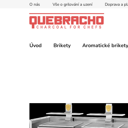
Přejít
O nás
Vše o grilování a uzení
Doprava a pl
na
obsah
Úvod
Brikety
Aromatické briket