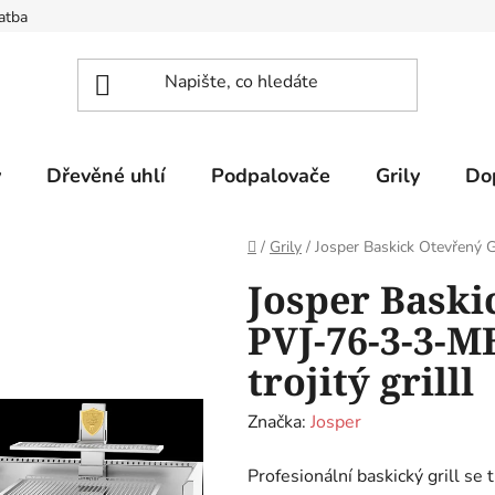
atba
y
Dřevěné uhlí
Podpalovače
Grily
Do
Domů
/
Grily
/
Josper Baskick Otevřený Gr
Josper Baski
PVJ-76-3-3-M
trojitý grilll
Značka:
Josper
Profesionální baskický grill se