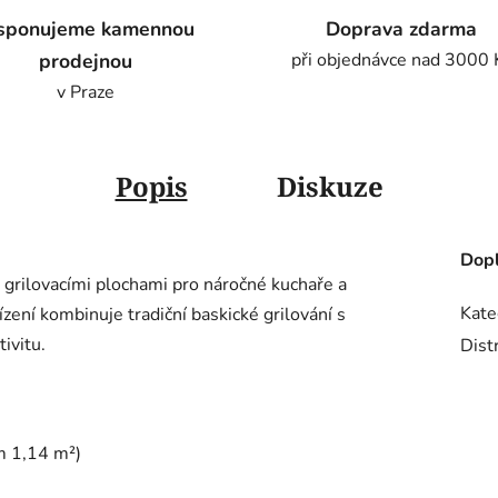
sponujeme kamennou
Doprava zdarma
prodejnou
při objednávce nad 3000 
v Praze
Popis
Diskuze
Dopl
i grilovacími plochami pro náročné kuchaře a
Kate
zení kombinuje tradiční baskické grilování s
ivitu.
Dist
m 1,14 m²)