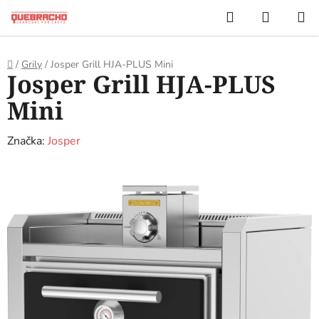
Přejít
Hledat
NÁKUP
na
KOŠÍK
obsah
Domů
/
Grily
/
Josper Grill HJA-PLUS Mini
Josper Grill HJA-PLUS
Mini
Značka:
Josper