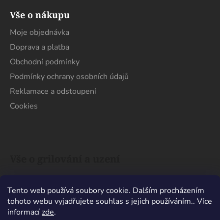
Vše o nákupu
Moje objednávka
Doprava a platba
Obchodní podmínky
Podmínky ochrany osobních údajů
Reklamace a odstoupení
Cookies
Vše o grilování a uzení
Uhlí x Brikety. Co je na grilování lepší?
Tento web používá soubory cookie. Dalším procházením
Barbecue x Grill. Jaký je mezi nimi rozdíl?
tohoto webu vyjadřujete souhlas s jejich používáním.. Více
Nechat maso pár minut odpočinout nebo ho
informací
zde
.
hned sníst?