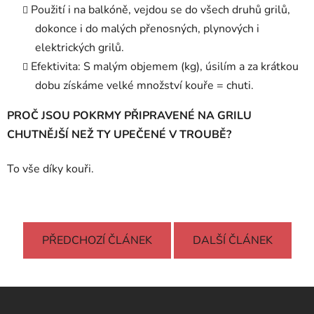
Použití i na balkóně, vejdou se do všech druhů grilů,
dokonce i do malých přenosných, plynových i
elektrických grilů.
Efektivita: S malým objemem (kg), úsilím a za krátkou
dobu získáme velké množství kouře = chuti.
PROČ JSOU POKRMY PŘIPRAVENÉ NA GRILU
CHUTNĚJŠÍ NEŽ TY UPEČENÉ V TROUBĚ?
To vše díky kouři.
PŘEDCHOZÍ ČLÁNEK
DALŠÍ ČLÁNEK
Z
á