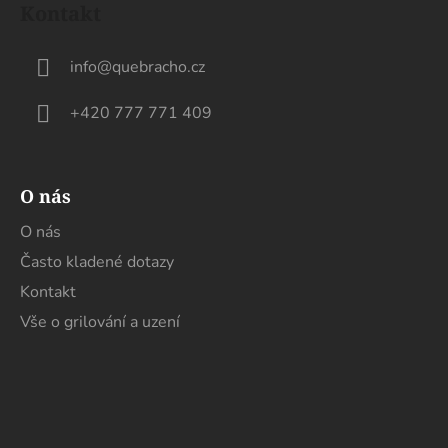
Kontakt
p
a
info
@
quebracho.cz
t
í
+420 777 771 409
O nás
O nás
Často kladené dotazy
Kontakt
Vše o grilování a uzení