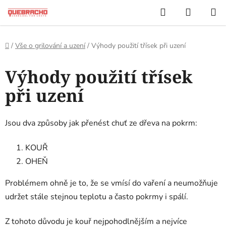
Přejít
Hledat
NÁKUP
na
KOŠÍK
obsah
Domů
/
Vše o grilování a uzení
/
Výhody použití třísek při uzení
Výhody použití třísek
při uzení
Jsou dva způsoby jak přenést chuť ze dřeva na pokrm:
KOUŘ
OHEŇ
Problémem ohně je to, že se vmísí do vaření a neumožňuje
udržet stále stejnou teplotu a často pokrmy i spálí.
Z tohoto důvodu je kouř nejpohodlnějším a nejvíce