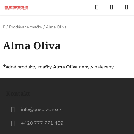
Přejít
Hledat
NÁKUP
na
KOŠÍK
obsah
Domů
/
Prodávané značky
/
Alma Oliva
Alma Oliva
Žádné produkty značky
Alma Oliva
nebyly nalezeny...
Z
á
Kontakt
p
a
info
@
quebracho.cz
t
í
+420 777 771 409