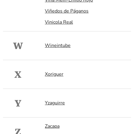
Viñedos de Páganos
Vinicola Real
W
Wineintube
X
Xoriguer
Y
Yzaguirre
Zacapa
Z