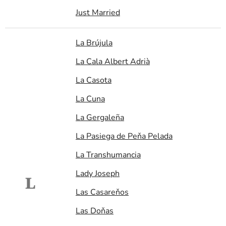
Just Married
La Brújula
La Cala Albert Adrià
La Casota
La Cuna
La Gergaleña
La Pasiega de Peňa Pelada
La Transhumancia
Lady Joseph
L
Las Casareňos
Las Doňas