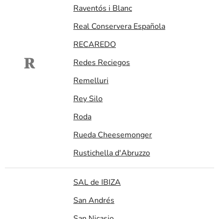
Raventós i Blanc
Real Conservera Española
RECAREDO
R
Redes Reciegos
Remelluri
Rey Silo
Roda
Rueda Cheesemonger
Rustichella d'Abruzzo
SAL de IBIZA
San Andrés
San Nicasio