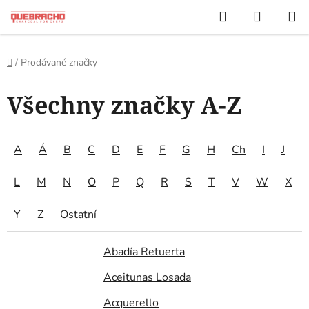
Přejít
Hledat
NÁKUP
na
KOŠÍK
obsah
Domů
/
Prodávané značky
Všechny značky A-Z
A
Á
B
C
D
E
F
G
H
Ch
I
J
L
M
N
O
P
Q
R
S
T
V
W
X
Y
Z
Ostatní
Abadía Retuerta
Aceitunas Losada
Acquerello