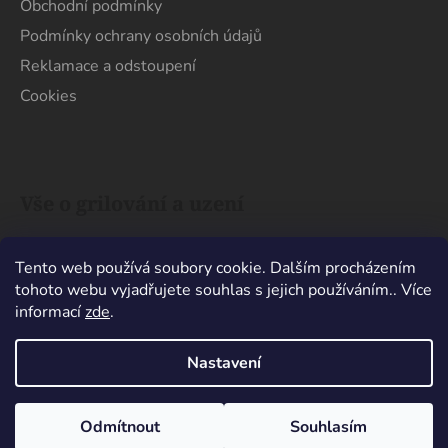
Obchodní podmínky
Podmínky ochrany osobních údajů
Reklamace a odstoupení
Cookies
Vše o grilování a uzení
Uhlí x Brikety. Co je na grilování lepší?
Tento web používá soubory cookie. Dalším procházením
Barbecue x Grill. Jaký je mezi nimi rozdíl?
tohoto webu vyjadřujete souhlas s jejich používáním.. Více
Nechat maso pár minut odpočinout nebo ho
informací
zde
.
hned sníst?
Nastavení
Vytvořil Shoptet
Odmítnout
Souhlasím
Copyright 2026
Quebracho
. Všechna práva vyhrazena.