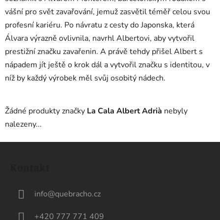
vášní pro svět zavařování, jemuž zasvětil téměř celou svou
profesní kariéru. Po návratu z cesty do Japonska, která
Álvara výrazně ovlivnila, navrhl Albertovi, aby vytvořil
prestižní značku zavařenin. A právě tehdy přišel Albert s
nápadem jít ještě o krok dál a vytvořil značku s identitou, v
níž by každý výrobek měl svůj osobitý nádech.
Žádné produkty značky
La Cala Albert Adrià
nebyly
nalezeny...
Z
á
Kontakt
p
a
info
@
quebracho.cz
t
í
+420 777 771 409