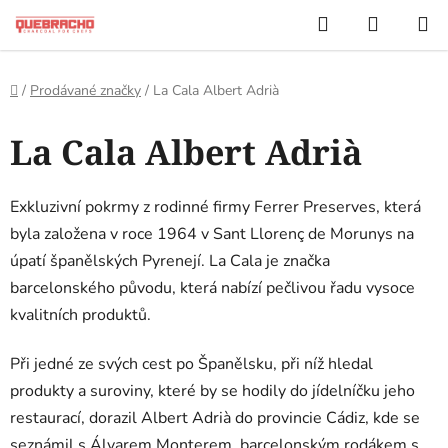
Přejít
Hledat
NÁKUP
na
KOŠÍK
obsah
Domů
/
Prodávané značky
/
La Cala Albert Adrià
La Cala Albert Adrià
Exkluzivní pokrmy z rodinné firmy Ferrer Preserves, která
byla založena v roce 1964 v Sant Llorenç de Morunys na
úpatí španělských Pyrenejí. La Cala je značka
barcelonského původu, která nabízí pečlivou řadu vysoce
kvalitních produktů.
Při jedné ze svých cest po Španělsku, při níž hledal
produkty a suroviny, které by se hodily do jídelníčku jeho
restaurací, dorazil Albert Adrià do provincie Cádiz, kde se
seznámil s Álvarem Monterem, barcelonským rodákem s