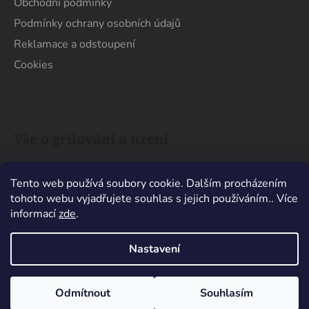
Obchodní podmínky
Podmínky ochrany osobních údajů
Reklamace a odstoupení
Cookies
Vše o grilování a uzení
Uhlí x Brikety. Co je na grilování lepší?
Tento web používá soubory cookie. Dalším procházením
Barbecue x Grill. Jaký je mezi nimi rozdíl?
tohoto webu vyjadřujete souhlas s jejich používáním.. Více
Nechat maso pár minut odpočinout nebo ho
informací
zde
.
hned sníst?
Nastavení
Vytvořil Shoptet
Odmítnout
Souhlasím
Copyright 2026
Quebracho
. Všechna práva vyhrazena.