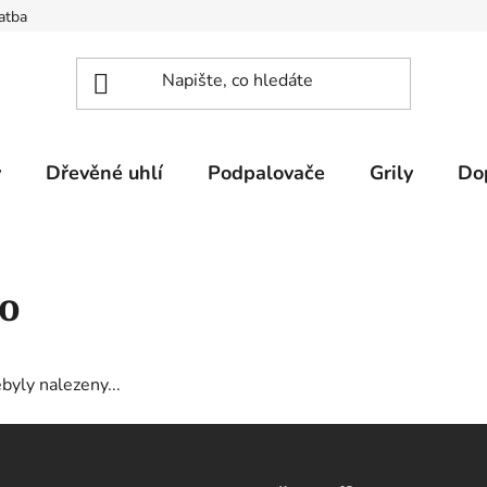
atba
y
Dřevěné uhlí
Podpalovače
Grily
Do
o
byly nalezeny...