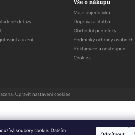
s
Vše o nákupu
Moje objednávka
kladené dotazy
Doprava a platba
t
Obchodní podmínky
rilování a uzení
Podmínky ochrany osobních 
Reklamace a odstoupení
Cookies
razena.
Upravit nastavení cookies
oužívá soubory cookie. Dalším
Odmítnout