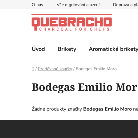
Přejít
O nás
Vše o grilování a uzení
Doprava a pl
na
obsah
Úvod
Brikety
Aromatické briket
Domů
/
Prodávané značky
/
Bodegas Emilio Moro
Bodegas Emilio Mor
Žádné produkty značky
Bodegas Emilio Moro
ne
Z