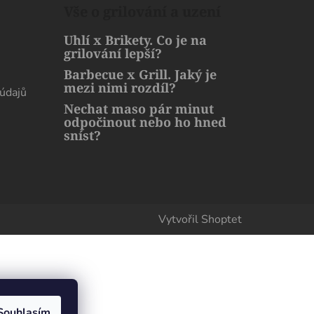
Vše o grilování a uzení
Uhlí x Brikety. Co je na
grilování lepší?
Barbecue x Grill. Jaký je
mezi nimi rozdíl?
údajů
Nechat maso pár minut
odpočinout nebo ho hned
sníst?
Vytvořil Shoptet
Souhlasím