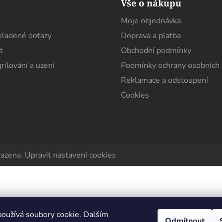
s
Vše o nákupu
Moje objednávka
kladené dotazy
Doprava a platba
t
Obchodní podmínky
rilování a uzení
Podmínky ochrany osobních 
Reklamace a odstoupení
Cookies
razena.
Upravit nastavení cookies
oužívá soubory cookie. Dalším
Odmítnout