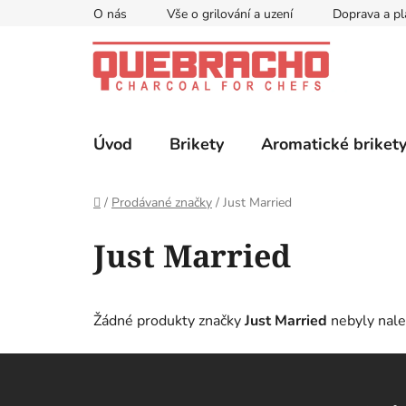
Přejít
O nás
Vše o grilování a uzení
Doprava a pl
na
obsah
Úvod
Brikety
Aromatické briket
Domů
/
Prodávané značky
/
Just Married
Just Married
Žádné produkty značky
Just Married
nebyly nale
Z