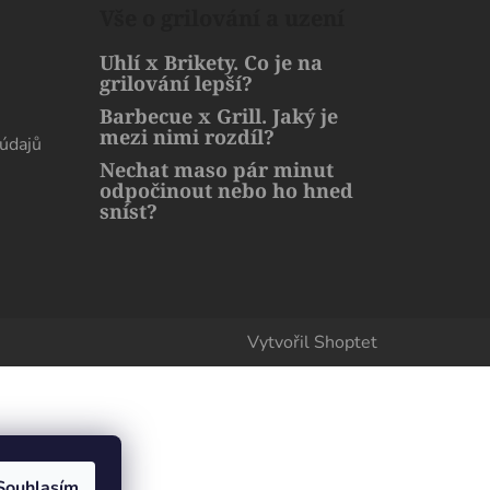
Vše o grilování a uzení
Uhlí x Brikety. Co je na
grilování lepší?
Barbecue x Grill. Jaký je
mezi nimi rozdíl?
údajů
Nechat maso pár minut
odpočinout nebo ho hned
sníst?
Vytvořil Shoptet
Souhlasím