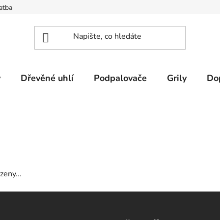
atba
y
Dřevěné uhlí
Podpalovače
Grily
Do
zeny...